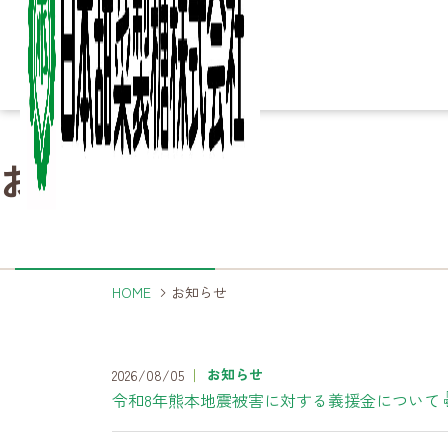
Column
Column
Ir
Ir
Sustainability
Sustainability
お知らせ
知る・楽しむ
IR情報
サステナビリティ
Business
Business
Product
Product
Company
Company
About
About
詳細ページへ
詳細ページへ
詳細ページへ
こ
砂
家
製
決
サ
ご
事業内容
製品
企業情報
日本甜菜製糖について
HOME
お知らせ
詳細ページへ
詳細ページへ
詳細ページへ
詳細ページへ
お知らせ
2026/08/05
令和8年熊本地震被害に対する義援金について
製
海
農
事