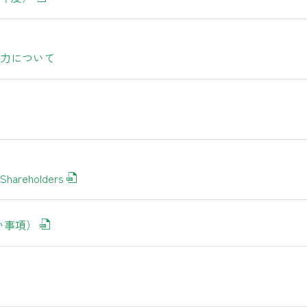
力について
f Shareholders
い事項）