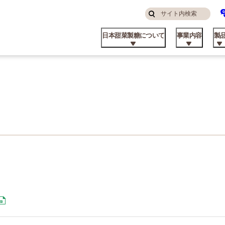
サ
検
イ
索
日本甜菜製糖について
事業内容
製
す
ト
る
内
検
索
んなところにニッテン
糖・食品事業
庭用
品コラム
算ハイライト
ステナビリティ方針
挨拶
私たちの強み
飼料事業
業務用
てん菜のこと
株主・投資家の皆様へ
マテリアリティと推進体制
パーパス
品ができるまで
外事業
業資材製品
業所
ビート資料館
不動産事業
日甜アグリーン戦略