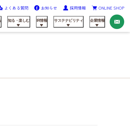
よくある質問
お知らせ
採用情報
ONLINE SHOP
お
問
い
品
知る・楽しむ
IR情報
サステナビリティ
企業情報
合
わ
せ
ニッテンの歩み
農業資材事業
飼料製品
レシピ
IRライブラリ
健康経営の推進
会社概要
研究開発
動画ライブラリー