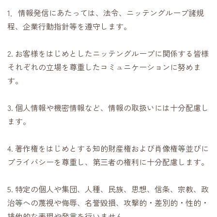
1．情報発信にあたっては、法令、ニッテングループ諸規
程、企業行動指針等を遵守します。
2. お客様をはじめとしたニッテングループに関係する皆様
それぞれの立場を尊重したコミュニケーションに努めま
す。
3. 個人情報や機密情報など、情報の取扱いには十分配慮し
ます。
4. 著作権をはじめとする知的財産権および肖像権等並びに
プライバシーを尊重し、第三者の権利に十分配慮します。
5. 特定の個人や集団、人種、民族、思想、信条、宗教、政
治等への蔑視や侮辱、名誉毀損、攻撃的・差別的・性的・
排他的な表現や発言を行いません。