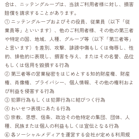
合は、ニッテングループは、当該ご利用者様に対し、損害
賠償を請求することがあります。
① ニッテングループおよびその役員、従業員（以下「従
業員等」といいます）、他のご利用者様、その他の第三者
や特定の国、地域、人種、グループ等（以下「第三者等」
と言います）を差別、攻撃、誹謗中傷もしくは侮辱し、性
的、排他的に表現し、損害を与え、またはその名誉、品位
もしくは信用を毀損する行為
② 第三者等の営業秘密をはじめとする知的財産権、財産
権、肖像権、プライバシー、個人情報、その他の権利およ
び利益を侵害する行為
③ 犯罪行為もしくは犯罪行為に結びつく行為
④ わいせつ表現にあたる行為
⑤ 宗教、思想、信条、政治その他特定の集団、団体、人
種、民族または個人の利益もしくは宣伝となる行為
⑥ 各ソーシャルメディアを運営する会社が定める利用規