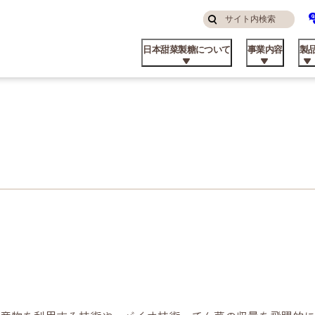
サ
検
イ
索
日本甜菜製糖について
事業内容
製
す
ト
る
内
検
索
んなところにニッテン
糖・食品事業
庭用
品コラム
算ハイライト
ステナビリティ方針
挨拶
私たちの強み
飼料事業
業務用
てん菜のこと
株主・投資家の皆様へ
マテリアリティと推進体制
パーパス
品ができるまで
外事業
業資材製品
業所
ビート資料館
不動産事業
日甜アグリーン戦略