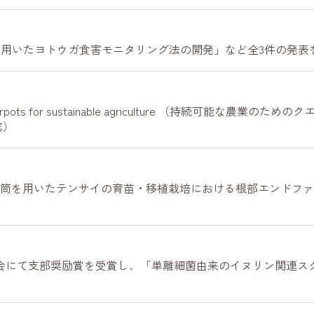
 を用いたヨトウガ食害モニタリング法の開発」など全3件の発表
-linked paperpots for sustainable agriculture （持続可
文誌）
「紙筒を用いたテンサイの育苗・移植栽培における根部エンドフ
会にて支部奨励賞を受賞し、「単離細菌由来のイヌリン関連ス