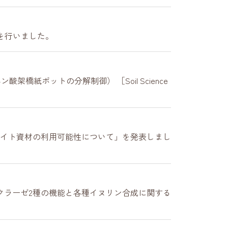
を行いました。
能な農業のためのクエン酸架橋紙ポットの分解制御） ［Soil Science
ァイト資材の利用可能性について」を発表しまし
クラーゼ2種の機能と各種イヌリン合成に関する