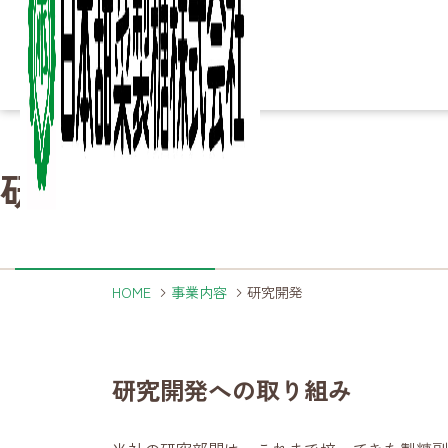
Column
Column
Ir
Ir
Sustainability
Sustainability
研究開発
知る・楽しむ
IR情報
サステナビリティ
Business
Business
Product
Product
Company
Company
About
About
詳細ページへ
詳細ページへ
詳細ページへ
こ
砂
家
製
決
サ
ご
事業内容
製品
企業情報
日本甜菜製糖について
HOME
事業内容
研究開発
詳細ページへ
詳細ページへ
詳細ページへ
詳細ページへ
研究開発への取り組み
製
海
農
事