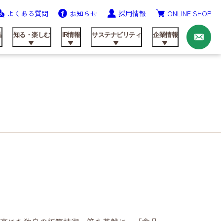
よくある質問
お知らせ
採用情報
ONLINE SHOP
お
問
い
品
知る・楽しむ
IR情報
サステナビリティ
企業情報
合
わ
せ
ニッテンの歩み
農業資材事業
飼料製品
レシピ
IRライブラリ
健康経営の推進
会社概要
研究開発
動画ライブラリー