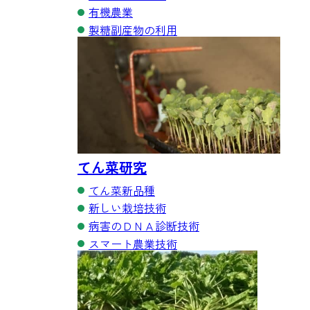
有機農業
製糖副産物の利用
てん菜研究
てん菜新品種
新しい栽培技術
病害のＤＮＡ診断技術
スマート農業技術