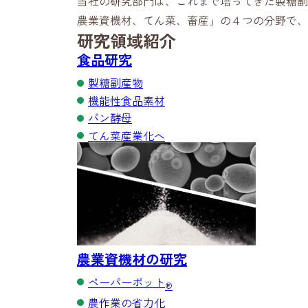
当社の研究部門は、これまで培ってきた製糖副
農業資機材、てん菜、畜産」の４つの分野で、
研究領域紹介
食品研究
製糖副産物
機能性食品素材
パン酵母
てん菜産業化へ
農業資機材の研究
ペーパーポット
®
農作業の省力化