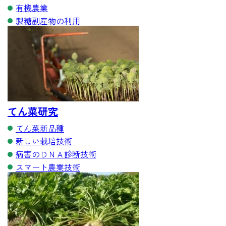
有機農業
製糖副産物の利用
てん菜研究
てん菜新品種
新しい栽培技術
病害のＤＮＡ診断技術
スマート農業技術