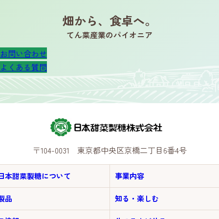
畑から、食卓へ。
てん菜産業のパイオニア
お問い合わせ
よくある質問
〒104-0031 東京都中央区京橋二丁目6番4号
日本甜菜製糖について
事業内容
製品
知る・楽しむ