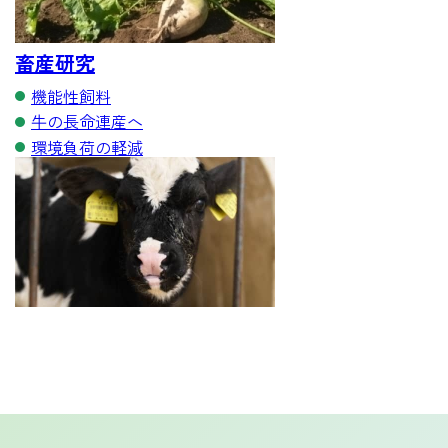
畜産研究
機能性飼料
牛の長命連産へ
環境負荷の軽減