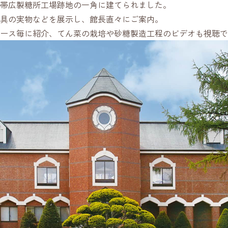
帯広製糖所工場跡地の一角に建てられました。
具の実物などを展示し、館長直々にご案内。
ース毎に紹介、てん菜の栽培や砂糖製造工程のビデオも視聴で