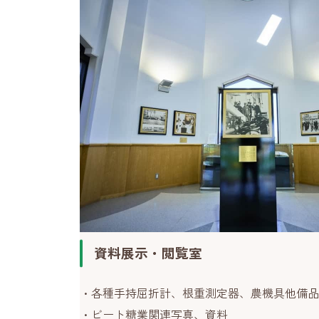
資料展示・閲覧室
各種手持屈折計、根重測定器、農機具他備品
ビート糖業関連写真、資料