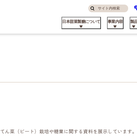
サ
検
イ
索
日本甜菜製糖について
事業内容
製
す
ト
る
内
検
索
んなところにニッテン
糖・食品事業
庭用
品コラム
算ハイライト
ステナビリティ方針
挨拶
私たちの強み
飼料事業
業務用
てん菜のこと
株主・投資家の皆様へ
マテリアリティと推進体制
パーパス
品ができるまで
外事業
業資材製品
業所
ビート資料館
不動産事業
日甜アグリーン戦略
てん菜（ビート）栽培や糖業に関する資料を展示しています。