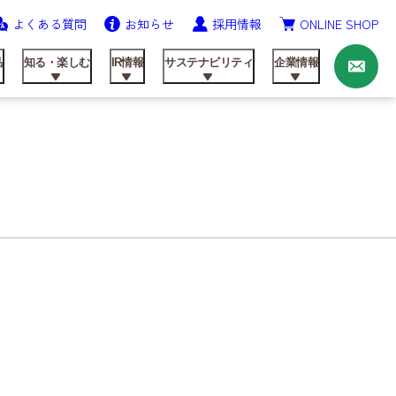
よくある質問
お知らせ
採用情報
ONLINE SHOP
お
問
い
品
知る・楽しむ
IR情報
サステナビリティ
企業情報
合
わ
せ
ニッテンの歩み
農業資材事業
飼料製品
レシピ
IRライブラリ
健康経営の推進
会社概要
研究開発
動画ライブラリー