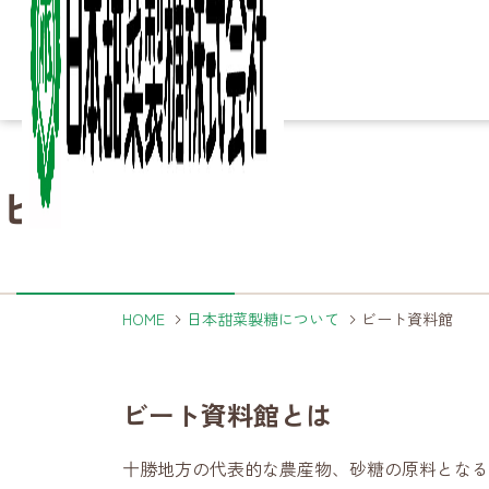
Column
Column
Ir
Ir
Sustainability
Sustainability
ビート資料館
知る・楽しむ
IR情報
サステナビリティ
Business
Business
Product
Product
Company
Company
About
About
詳細ページへ
詳細ページへ
詳細ページへ
こ
砂
家
製
決
サ
ご
事業内容
製品
企業情報
日本甜菜製糖について
HOME
日本甜菜製糖について
ビート資料館
詳細ページへ
詳細ページへ
詳細ページへ
詳細ページへ
ビート資料館とは
製
海
農
事
十勝地方の代表的な農産物、砂糖の原料となる