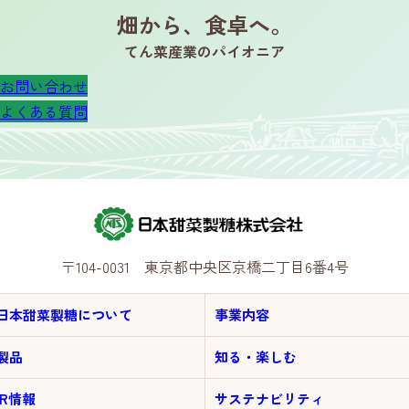
畑から、食卓へ。
てん菜産業のパイオニア
お問い合わせ
よくある質問
〒104-0031 東京都中央区京橋二丁目6番4号
日本甜菜製糖について
事業内容
製品
知る・楽しむ
IR情報
サステナビリティ