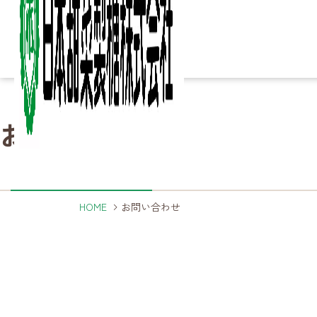
Column
Column
Ir
Ir
Sustainability
Sustainability
お問い合わせ
知る・楽しむ
IR情報
サステナビリティ
Business
Business
Product
Product
Company
Company
About
About
詳細ページへ
詳細ページへ
詳細ページへ
こ
砂
家
製
決
サ
ご
事業内容
製品
企業情報
日本甜菜製糖について
HOME
お問い合わせ
詳細ページへ
詳細ページへ
詳細ページへ
詳細ページへ
製
海
農
事