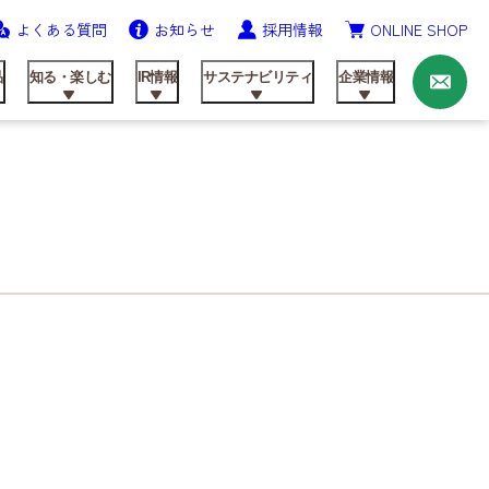
よくある質問
お知らせ
採用情報
ONLINE SHOP
お
問
い
品
知る・楽しむ
IR情報
サステナビリティ
企業情報
合
わ
せ
ニッテンの歩み
農業資材事業
飼料製品
レシピ
IRライブラリ
健康経営の推進
会社概要
研究開発
動画ライブラリー