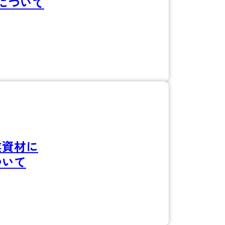
について
業資材に
ついて