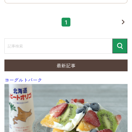
1
ペー
次
へ
ジ
目
記
事
検
検
索
索
最新記事
ヨーグルトバーク