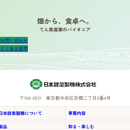
畑から、食卓へ。
てん菜産業のパイオニア
お問い合わせ
よくある質問
〒104-0031 東京都中央区京橋二丁目6番4号
日本甜菜製糖について
事業内容
製品
知る・楽しむ