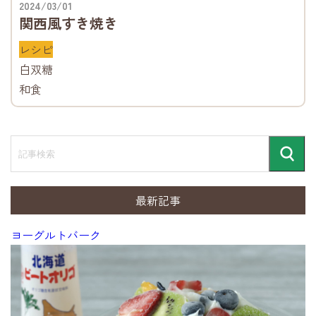
2024/03/01
関西風すき焼き
レシピ
白双糖
和食
記
事
検
検
索
索
最新記事
ヨーグルトバーク