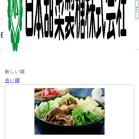
白双糖
HOME
知る・楽しむ
白双糖
新しい順
古い順