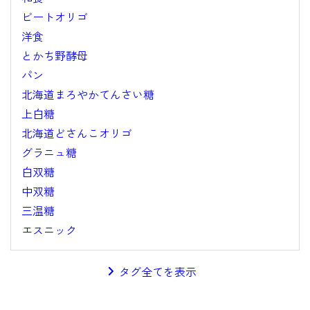
ビートオリゴ
洋食
とかち野酵母
パン
北海道まろやかてんさい糖
上白糖
北海道どさんこオリゴ
グラニュ糖
白双糖
中双糖
三温糖
エスニック
タグ全てを表示