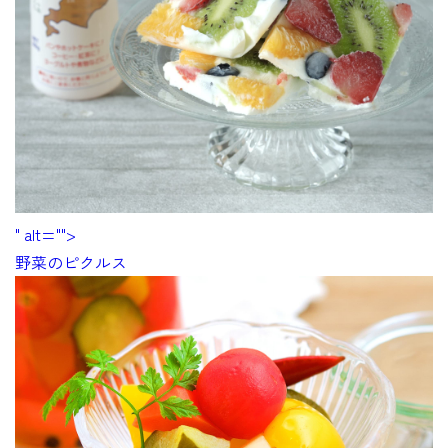
" alt="">
野菜のピクルス