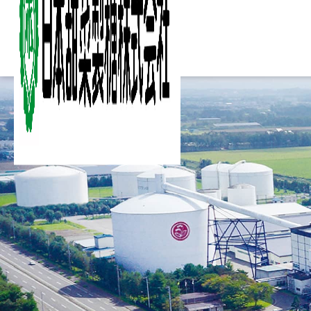
Column
Column
Ir
Ir
Sustainability
Sustainability
知る・楽しむ
IR情報
サステナビリティ
Business
Business
Product
Product
Company
Company
About
About
詳細ページへ
詳細ページへ
詳細ページへ
こ
砂
家
製
決
サ
ご
事業内容
製品
企業情報
日本甜菜製糖について
詳細ページへ
詳細ページへ
詳細ページへ
詳細ページへ
製
海
農
事