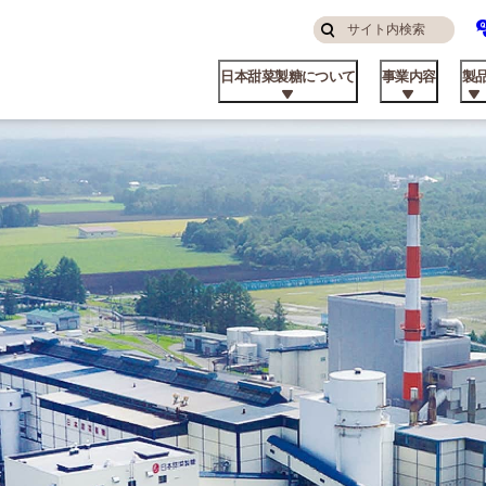
サ
検
イ
索
日本甜菜製糖について
事業内容
製
す
ト
る
内
検
索
んなところにニッテン
糖・食品事業
庭用
品コラム
算ハイライト
ステナビリティ方針
挨拶
私たちの強み
飼料事業
業務用
てん菜のこと
株主・投資家の皆様へ
マテリアリティと推進体制
パーパス
品ができるまで
外事業
業資材製品
業所
ビート資料館
不動産事業
日甜アグリーン戦略