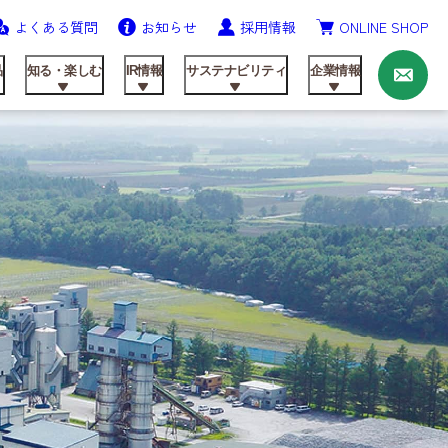
よくある質問
お知らせ
採用情報
ONLINE SHOP
お
問
い
品
知る・楽しむ
IR情報
サステナビリティ
企業情報
合
わ
せ
ニッテンの歩み
農業資材事業
飼料製品
レシピ
IRライブラリ
健康経営の推進
会社概要
研究開発
動画ライブラリー