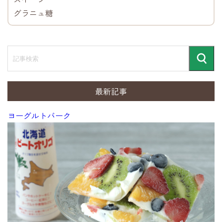
グラニュ糖
記
事
検
検
索
索
最新記事
ヨーグルトバーク