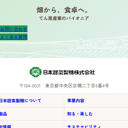
畑から、食卓へ。
てん菜産業のパイオニア
お問い合わせ
よくある質問
〒104-0031 東京都中央区京橋二丁目6番4号
日本甜菜製糖について
事業内容
製品
知る・楽しむ
IR情報
サステナビリティ