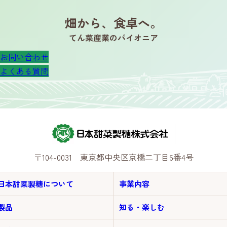
畑から、食卓へ。
てん菜産業のパイオニア
お問い合わせ
よくある質問
〒104-0031 東京都中央区京橋二丁目6番4号
日本甜菜製糖について
事業内容
製品
知る・楽しむ