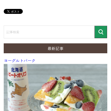
記
事
検
検
索
索
最新記事
ヨーグルトバーク