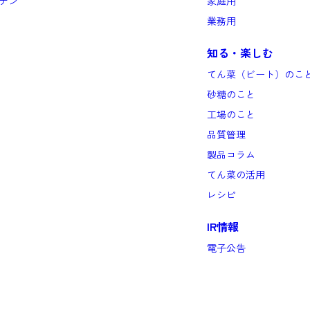
テン
家庭用
業務用
知る・楽しむ
てん菜（ビート）のこ
砂糖のこと
工場のこと
品質管理
製品コラム
てん菜の活用
レシピ
IR情報
電子公告