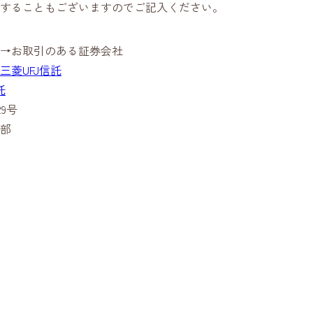
することもございますのでご記入ください。
→お取引のある証券会社
三菱UFJ信託
託
29号
部