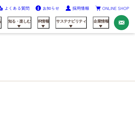
よくある質問
お知らせ
採用情報
ONLINE SHOP
お
問
い
品
知る・楽しむ
IR情報
サステナビリティ
企業情報
合
わ
せ
ニッテンの歩み
農業資材事業
飼料製品
レシピ
IRライブラリ
健康経営の推進
会社概要
研究開発
動画ライブラリー