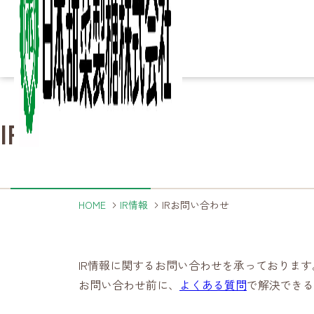
Column
Column
Ir
Ir
Sustainability
Sustainability
IRお問い合わせ
知る・楽しむ
IR情報
サステナビリティ
Business
Business
Product
Product
Company
Company
About
About
詳細ページへ
詳細ページへ
詳細ページへ
こ
砂
家
製
決
サ
ご
事業内容
製品
企業情報
日本甜菜製糖について
HOME
IR情報
IRお問い合わせ
詳細ページへ
詳細ページへ
詳細ページへ
詳細ページへ
IR情報に関するお問い合わせを承っております
お問い合わせ前に、
よくある質問
で解決できる
製
海
農
事