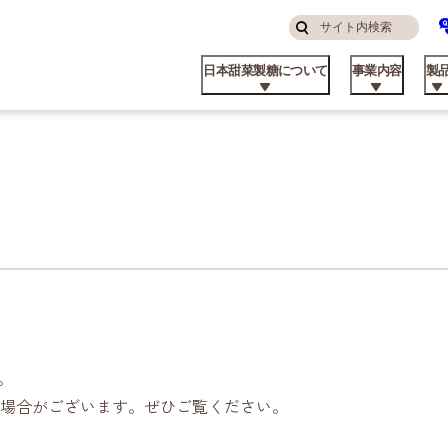
サ
検
イ
索
日本甜菜製糖について
事業内容
製
す
ト
る
内
検
索
んなところにニッテン
糖・食品事業
庭用
品コラム
算ハイライト
ステナビリティ方針
挨拶
私たちの強み
飼料事業
業務用
てん菜のこと
株主・投資家の皆様へ
マテリアリティと推進体制
パーパス
。
場合がございます。ぜひご覧ください。
品ができるまで
外事業
業資材製品
業所
ビート資料館
不動産事業
日甜アグリーン戦略