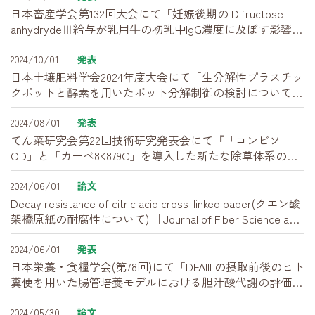
日本畜産学会第132回大会にて「妊娠後期の Difructose
anhydrydeⅢ給与が乳用牛の初乳中IgG濃度に及ぼす影響」
を発表しました。
2024/10/01
発表
日本土壌肥料学会2024年度大会にて「生分解性プラスチッ
クポットと酵素を用いたポット分解制御の検討について」
など全2件の発表を行いました。
2024/08/01
発表
てん菜研究会第22回技術研究発表会にて『「コンビソ
OD」と「カーベ8K879C」を導入した新たな除草体系の普
及への取り組み状況』など全4件の発表を行いました。
2024/06/01
論文
Decay resistance of citric acid cross-linked paper(クエン酸
架橋原紙の耐腐性について) ［Journal of Fiber Science and
Technology, Volume 80 Issue 9 Pages 197-203, May 2024]
（日本繊維学会英文誌）
2024/06/01
発表
日本栄養・食糧学会(第78回)にて「DFAIII の摂取前後のヒト
糞便を用いた腸管培養モデルにおける胆汁酸代謝の評価」
を発表しました。
2024/05/30
論文