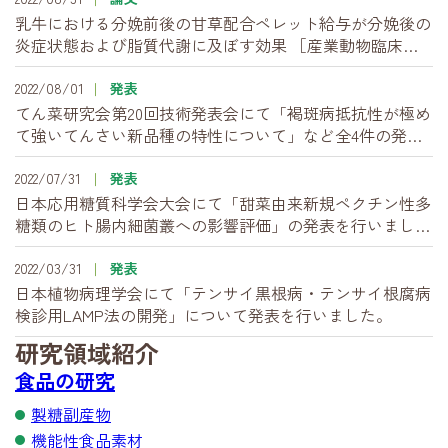
乳牛における分娩前後の甘草配合ペレット給与が分娩後の
炎症状態および脂質代謝に及ぼす効果 ［産業動物臨床医
学雑誌 13 (2) 49-54, 2022］
2022/08/01
発表
てん菜研究会第20回技術発表会にて「褐斑病抵抗性が極め
て強いてんさい新品種の特性について」など全4件の発表
を行いました。
2022/07/31
発表
日本応用糖質科学会大会にて「甜菜由来新規ペクチン性多
糖類のヒト腸内細菌叢への影響評価」の発表を行いまし
た。
2022/03/31
発表
日本植物病理学会にて「テンサイ黒根病・テンサイ根腐病
検診用LAMP法の開発」について発表を行いました。
研究領域紹介
食品の研究
製糖副産物
機能性食品素材