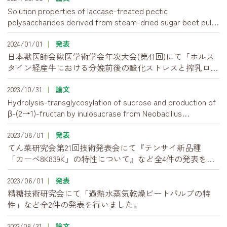
Solution properties of laccase-treated pectic
polysaccharides derived from steam-dried sugar beet pulp
（過熱蒸気乾燥した甜菜パルプ由来のラッカーゼ処理ペク
チン性多糖類の溶液特性） [Food Hydrocolloids, Volume
2024/01/01
発表
150, Article 109712, May 2024]
日本獣医師会獣医学術学会年次大会(第41回)にて「ホルス
タイン経産牛における分娩前後の酸化ストレスと搾乳ロ
ボットデータから読み取れる活動性との関係」を発表しま
した。
2023/10/31
論文
Hydrolysis-transglycosylation of sucrose and production of
β-(2→1)-fructan by inulosucrase from Neobacillus
drentensis 57N (Neobacillus drentensis 57N由来のイヌロス
クラーゼによるショ糖の加水分解・トランスグリコシル化
2023/08/01
発表
とβ-(2→1)-フルクタンの生成) ［Bioscience,
てん菜研究会第21回技術発表会にて『テンサイ新品種
Biotechnology, and Biochemistry, Volume 87, Issue 10,
「カーベ8K839K」の特性について』など全4件の発表を行
October 2023］（日本農芸化学会学術誌）
いました。
2023/06/01
発表
精糖技術研究会にて「過熱水蒸気乾燥ビートパルプの特
性」など全2件の発表を行いました。
2022/08/31
論文