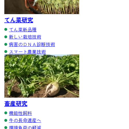
てん菜研究
てん菜新品種
新しい栽培技術
病害のＤＮＡ診断技術
スマート農業技術
畜産研究
機能性飼料
牛の長命連産へ
環境負荷の軽減