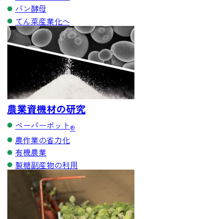
パン酵母
てん菜産業化へ
農業資機材の研究
ペーパーポット
®
農作業の省力化
有機農業
製糖副産物の利用