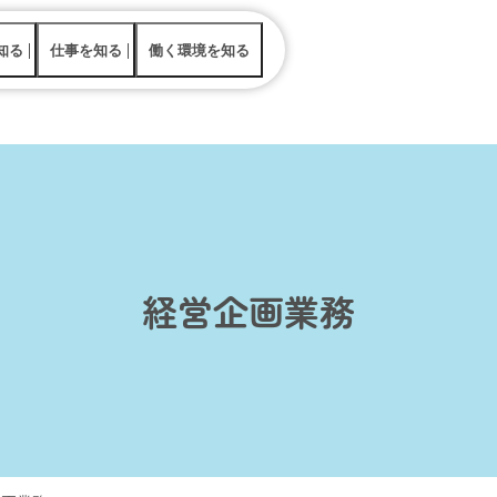
知る
仕事を知る
働く環境を知る
データで見るニッテン
インタビューを見る
事務系
事業所一覧
（食品営業・管理事務・飼料営業）
採用責任者メッセージ
北海道での暮らし
技術系
ニッテンが大切にしていること
社内制度
（機械電気・化学）
を知る
働く環境を知る
キャリア形成（教育研
農務系
経営企画業務
（原料業務・栽培研究・農業資材営業）
研究系
（食品・畜産・畑作園芸）
生産現場
（製糖所・バイオ工場・紙筒工場）