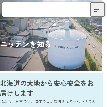
ニッテンを知る
ニッテンを知る
ニッテンを知る
データで見るニッテン
採用責任者メッセージ
ニッテンが大切にしていること
人を知る
北海道の大地から安心安全をお
人を知る
届けします
インタビューを見る
私たちは日本では北海道でしか栽培されていない「てん