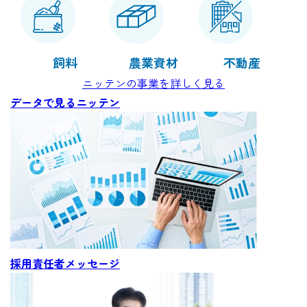
事業所一覧
北海道での暮らし
飼料
農業資材
不動産
社内制度
ニッテンの事業を詳しく見る
データで見るニッテン
キャリア形成（教育研修等）
新卒採用
キャリア採用
採用責任者メッセージ