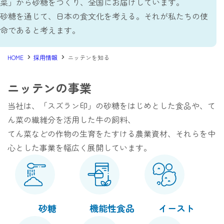
菜」から
砂糖をつくり、全国にお届けしています。
仕事を知る
砂糖を通じて、日本の食文化を考える。それが私たちの使
仕事を知る
命であると考えます。
事務系
（食品営業・管理事務・飼料営業）
HOME
採用情報
ニッテンを知る
技術系
（機械電気・化学）
ニッテンの事業
農務系
（原料業務・栽培研究・農業資材営業）
当社は、「スズラン印」の砂糖をはじめとした食品や、て
研究系
ん菜の繊維分を活用した牛の飼料、
（食品・畜産・畑作園芸）
てん菜などの作物の生育をたすける農業資材、それらを中
生産現場
（製糖所・バイオ工場・紙筒工場）
心とした事業を幅広く展開しています。
プロジェクトストーリー
働く環境を知る
砂糖
機能性食品
イースト
働く環境を知る