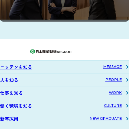
ニッテンを知る
M
E
S
S
A
G
E
人を知る
P
E
O
P
L
E
仕事を知る
W
O
R
K
働く環境を知る
C
U
L
T
U
R
E
新卒採用
N
E
W
G
R
A
D
U
A
T
E