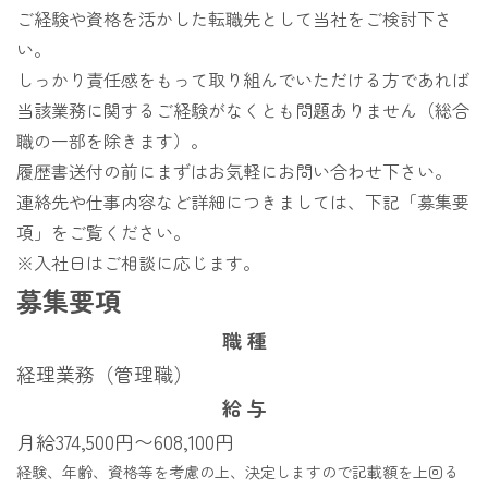
仕事を知る
ご経験や資格を活かした転職先として当社をご検討下さ
い。
仕事を知る
しっかり責任感をもって取り組んでいただける方であれば
当該業務に関するご経験がなくとも問題ありません（総合
事務系
（食品営業・管理事務・飼料営業）
職の一部を除きます）。
技術系
（機械電気・化学）
履歴書送付の前にまずはお気軽にお問い合わせ下さい。
連絡先や仕事内容など詳細につきましては、下記「募集要
農務系
（原料業務・栽培研究・農業資材営業）
項」をご覧ください。
研究系
（食品・畜産・畑作園芸）
※入社日はご相談に応じます。
募集要項
生産現場
（製糖所・バイオ工場・紙筒工場）
職 種
プロジェクトストーリー
経理業務（管理職）
給 与
働く環境を知る
月給374,500円〜608,100円
働く環境を知る
経験、年齢、資格等を考慮の上、決定しますので記載額を上回る