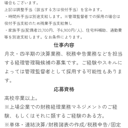
場合もございます。
事業所一覧
上記は調整手当（該当する方は役付手当）を含みます。
・時間外手当は別途支給します。※管理監督者での採用の場合は
北海道での暮らし
役付手当支給のため残業手当支給無し
・家族手当(配偶者23,700円、子6,900円/人)、住宅料補助、通勤費
社内制度
等を別途支給します。なお条件によります。
キャリア形成（教育研修等）
仕事内容
月次・四半期の決算業務、税務申告業務などを担当
する経理管理職候補の募集です。ご経験やスキルに
よっては管理監督者として採用する可能性もありま
新卒採用
キャリア採用
す。
応募資格
高校卒業以上。
※上場企業での財務経理業務マネジメントのご経
験、もしくはそれに類するご経験のある方。
※単体・連結決算/財務諸表の作成/税務申告/固定