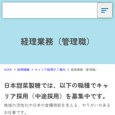
ニッテンを知る
ニッテンを知る
経理業務（管理職）
データで見るニッテン
採用責任者メッセージ
ニッテンが大切にしていること
HOME
採用情報
キャリア採用のご案内
経理業務（管理職）
人を知る
日本甜菜製糖では、以下の職種でキャ
人を知る
リア採用（中途採用）を募集中です。
地域の活性化や日本の食糧供給を支える、やりがいのある
インタビューを見る
お仕事です。