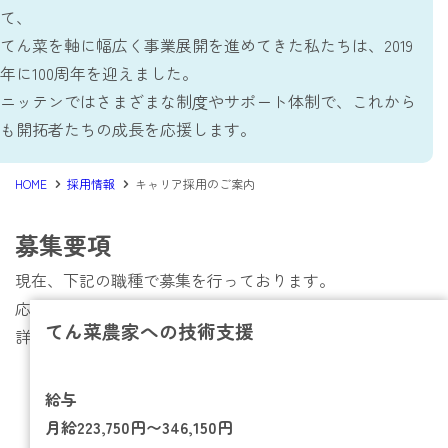
仕事を知る
て、
てん菜を軸に幅広く事業展開を進めてきた私たちは、2019
仕事を知る
年に100周年を迎えました。
事務系
ニッテンではさまざまな制度やサポート体制で、これから
（食品営業・管理事務・飼料営業）
も開拓者たちの成長を応援します。
技術系
（機械電気・化学）
HOME
採用情報
キャリア採用のご案内
農務系
（原料業務・栽培研究・農業資材営業）
研究系
募集要項
（食品・畜産・畑作園芸）
現在、下記の職種で募集を行っております。
生産現場
（製糖所・バイオ工場・紙筒工場）
応募を検討される方は、以下のページをご覧ください。
プロジェクトストーリー
てん菜農家への技術支援
詳細は面接時にお伝えします。
働く環境を知る
給与
働く環境を知る
月給223,750円〜346,150円