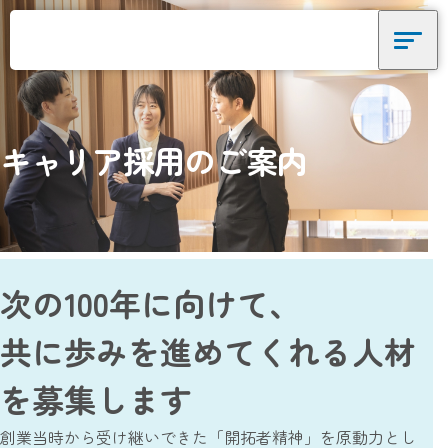
ニッテンを知る
ニッテンを知る
キャリア採用のご案内
データで見るニッテン
採用責任者メッセージ
ニッテンが大切にしていること
次の100年に向けて、
人を知る
共に歩みを進めてくれる人材
人を知る
を募集します
インタビューを見る
創業当時から受け継いできた「開拓者精神」を原動力とし