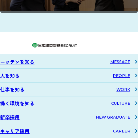
ニッテンを知る
M
E
S
S
A
G
E
人を知る
P
E
O
P
L
E
仕事を知る
W
O
R
K
働く環境を知る
C
U
L
T
U
R
E
新卒採用
N
E
W
G
R
A
D
U
A
T
E
キャリア採用
C
A
R
E
E
R