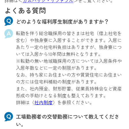
詳細は＜
カムバック・リファラル
＞をご覧ください。
よくある質問
どのような福利厚生制度がありますか？
転勤を伴う総合職採用の皆さまは社宅（借上社宅を
含む）や独身寮に入居することができます。入居に
あたり一定の社宅料負担はありますが、独身寮につ
いては入居から10年間は無料となります。
※転勤の無い地域職採用の方については入居条件や
入居年数などに一定の制限があります。
なお、持ち家にお住まいの方や賃貸住宅にお住まい
の方には住宅料補助の制度があります。
また、社内預金、財形貯蓄、従業員持株会など資産
形成の手助けとなる制度も整えております。
詳細は〈
社内制度
〉を参照ください。
工場勤務者の交替勤務について教えてくださ
い。