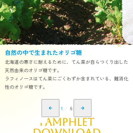
Commitment
自然の中で生まれたオリゴ糖
北海道の寒さに耐えるために、てん菜が自らつくり出した
天然由来のオリゴ糖です。
ラフィノースはてん菜にごくわずか含まれている、難消化
性のオリゴ糖です。
1
/
6
pamphlet
download