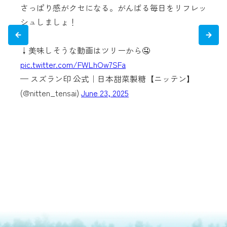
さっぱり感がクセになる。がんばる毎日をリフレッ
シュしましょ！
↓美味しそうな動画はツリーから🤤
pic.twitter.com/FWLhOw7SFa
— スズラン印 公式｜日本甜菜製糖【ニッテン】
(@nitten_tensai)
June 23, 2025
p
(