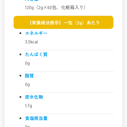
120g（2g×60包、化粧箱入り）
【栄養成分表示】一包（2g）あたり
エネルギー
3.5kcal
たんぱく質
0g
脂質
0g
炭水化物
1.7g
食塩相当量
0g