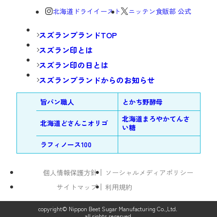
北海道ドライイースト
ニッテン食販部 公式
スズランブランドTOP
スズラン印とは
スズラン印の日とは
スズランブランドからのお知らせ
旨パン職人
とかち野酵母
北海道まろやかてんさ
北海道どさんこオリゴ
い糖
ラフィノース100
個人情報保護方針
ソーシャルメディアポリシー
サイトマップ
利用規約
copyright© Nippon Beet Sugar Manufacturing Co.,Ltd.
all rights reserved.