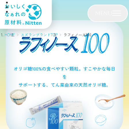
MENU
HOME
スズランブランドTOP
ラフィノース100
オリゴ糖100%の食べやすい顆粒。すこやかな毎日
を
サポートする、てん菜由来の天然オリゴ糖。