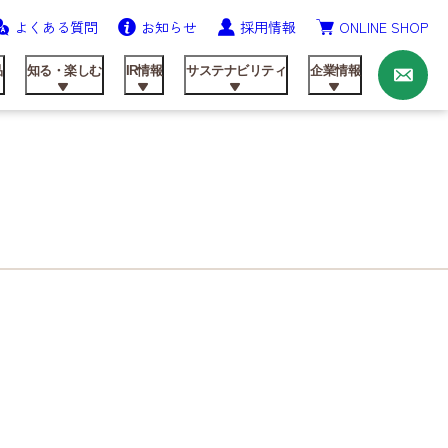
よくある質問
お知らせ
採用情報
ONLINE SHOP
お
問
い
品
知る・楽しむ
IR情報
サステナビリティ
企業情報
合
わ
せ
ニッテンの歩み
農業資材事業
飼料製品
レシピ
IRライブラリ
健康経営の推進
会社概要
研究開発
動画ライブラリー