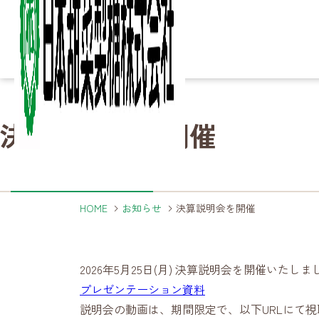
Column
Column
Ir
Ir
Sustainability
Sustainability
決算説明会を開催
知る・楽しむ
IR情報
サステナビリティ
Business
Business
Product
Product
Company
Company
About
About
詳細ページへ
詳細ページへ
詳細ページへ
こ
砂
家
製
決
サ
ご
事業内容
製品
企業情報
日本甜菜製糖について
HOME
お知らせ
決算説明会を開催
詳細ページへ
詳細ページへ
詳細ページへ
詳細ページへ
2026年5月25日(月) 決算説明会を開催いたしま
プレゼンテーション資料
製
海
農
事
説明会の動画は、期間限定で、以下URLにて視