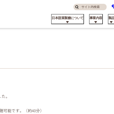
サ
検
イ
索
日本甜菜製糖について
事業内容
製
す
ト
る
内
検
索
んなところにニッテン
糖・食品事業
庭用
品コラム
算ハイライト
ステナビリティ方針
挨拶
私たちの強み
飼料事業
業務用
てん菜のこと
株主・投資家の皆様へ
マテリアリティと推進体制
パーパス
した。
品ができるまで
外事業
業資材製品
業所
ビート資料館
不動産事業
日甜アグリーン戦略
聴可能です。（約40分）