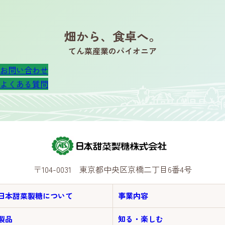
畑から、食卓へ。
てん菜産業のパイオニア
お問い合わせ
よくある質問
〒104-0031 東京都中央区京橋二丁目6番4号
日本甜菜製糖について
事業内容
製品
知る・楽しむ