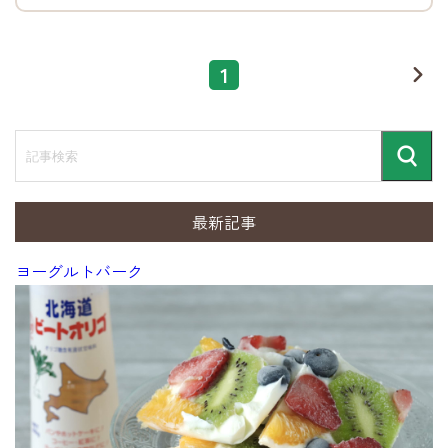
1
ペー
次
へ
ジ
目
記
事
検
検
索
索
最新記事
ヨーグルトバーク