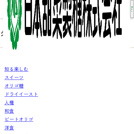
タグ：「エスニック」の記事
（1件）
HOME
知る・楽しむ
エスニック
知る楽しむ
スイーツ
オリゴ糖
ドライイースト
人権
和食
ビートオリゴ
洋食