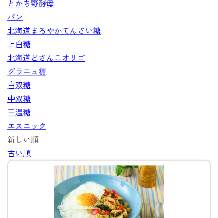
とかち野酵母
パン
北海道まろやかてんさい糖
上白糖
北海道どさんこオリゴ
グラニュ糖
白双糖
中双糖
三温糖
エスニック
新しい順
古い順