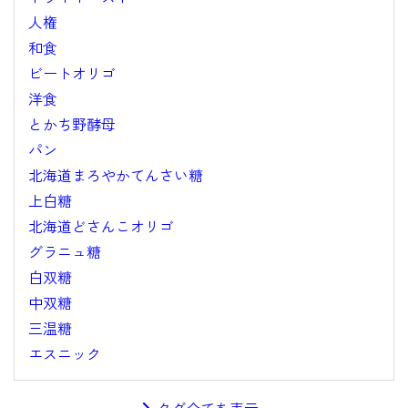
人権
和食
ビートオリゴ
洋食
とかち野酵母
パン
北海道まろやかてんさい糖
上白糖
北海道どさんこオリゴ
グラニュ糖
白双糖
中双糖
三温糖
エスニック
タグ全てを表示