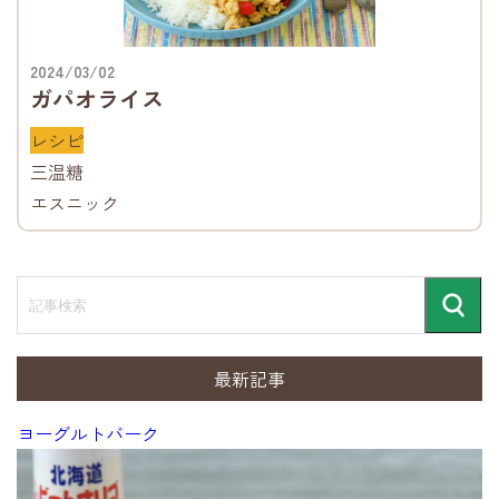
2024/03/02
ガパオライス
レシピ
三温糖
エスニック
記
事
検
検
索
索
最新記事
ヨーグルトバーク