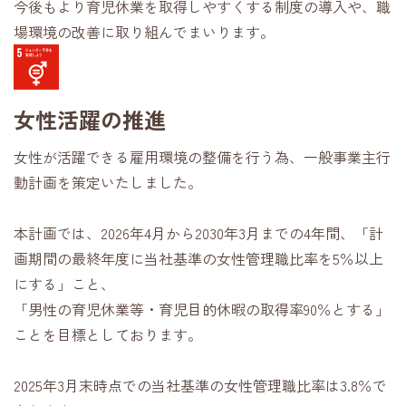
今後もより育児休業を取得しやすくする制度の導入や、職
場環境の改善に取り組んでまいります。
女性活躍の推進
女性が活躍できる雇用環境の整備を行う為、一般事業主行
動計画を策定いたしました。
本計画では、2026年4月から
2030
年3月までの
4
年間、「計
画期間の最終年度に当社基準の女性管理職比率を
5
％以上
にする」こと、
「男性の育児休業等・育児目的休暇の取得率
90
％とする」
ことを目標としております。
2025年
3
月末時点での当社基準の女性管理職比率は
3.8
％で