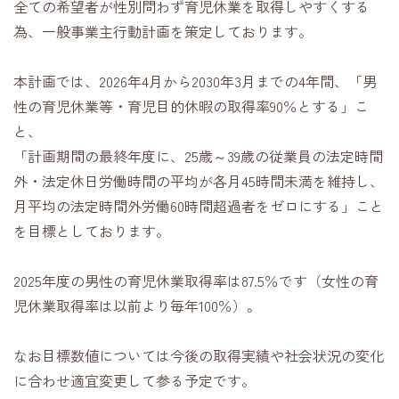
全ての希望者が性別問わず育児休業を取得しやすくする
為、一般事業主行動計画を策定しております。
本計画では、2026年4月から
2030
年3月までの
4
年間、「男
性の育児休業等・育児目的休暇の取得率
90
％とする」こ
と、
「計画期間の最終年度に、
25
歳～
39
歳の従業員の法定時間
外・法定休日労働時間の平均が各月
45
時間未満を維持し、
月平均の法定時間外労働
60
時間超過者をゼロにする」こと
を目標としております。
2025年度の男性の育児休業取得率は
87.5
％です（女性の育
児休業取得率は以前より毎年
100
％）。
なお目標数値については今後の取得実績や社会状況の変化
に合わせ適宜変更して参る予定です。