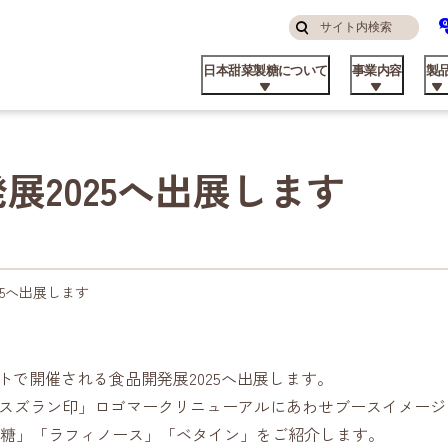
サ
検
イ
索
日本甜菜製糖について
事業内容
製
す
ト
る
内
検
索
展2025へ出展します
んなところにニッテン
糖・食品事業
庭用
品コラム
算ハイライト
ステナビリティ方針
挨拶
私たちの強み
飼料事業
業務用
てん菜のこと
株主・投資家の皆様へ
マテリアリティと推進体制
パーパス
25へ出展します
サイトで開催される食品開発展2025へ出展します。
「スズラン印」ロゴマークリニューアルにあわせブースイメージ
品ができるまで
外事業
業資材製品
業所
ビート資料館
不動産事業
日甜アグリーン戦略
糖」「ラフィノース」「ベタイン」をご紹介します。