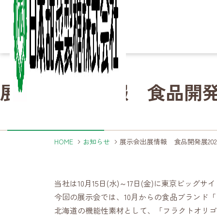
Column
Column
Ir
Ir
Sustainability
Sustainability
展示会出展情報 食品開発
知る・楽しむ
IR情報
サステナビリティ
Business
Business
Product
Product
Company
Company
About
About
詳細ページへ
詳細ページへ
詳細ページへ
こ
砂
家
製
決
サ
ご
事業内容
製品
企業情報
日本甜菜製糖について
HOME
お知らせ
展示会出展情報 食品開発展20
詳細ページへ
詳細ページへ
詳細ページへ
詳細ページへ
当社は10月15日(水)～17日(金)に東京ビッグ
今回の展示会では、
10月からの食品ブランド
製
海
農
事
北海道の機能性素材として、「フラクトオリゴ