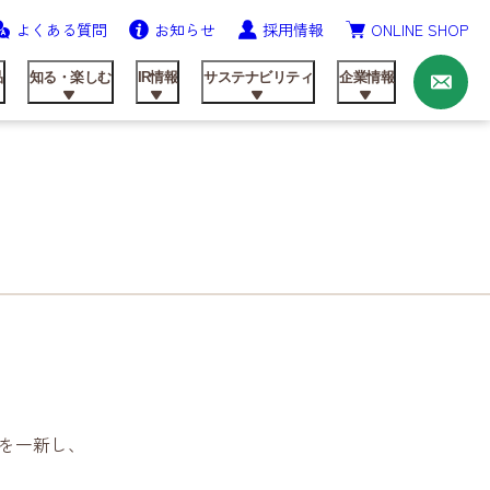
よくある質問
お知らせ
採用情報
ONLINE SHOP
お
問
い
品
知る・楽しむ
IR情報
サステナビリティ
企業情報
合
わ
せ
ニッテンの歩み
農業資材事業
飼料製品
レシピ
IRライブラリ
健康経営の推進
会社概要
を一新し、
研究開発
動画ライブラリー