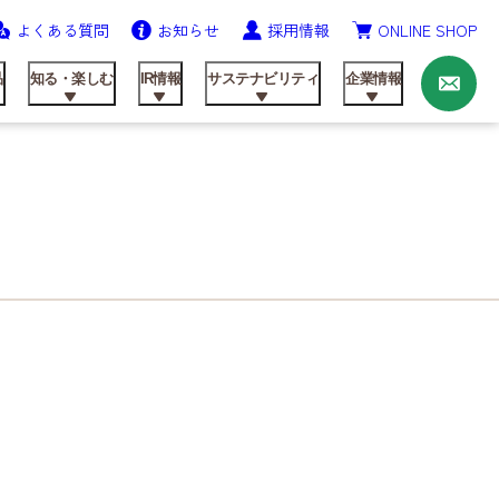
よくある質問
お知らせ
採用情報
ONLINE SHOP
お
問
い
品
知る・楽しむ
IR情報
サステナビリティ
企業情報
合
わ
せ
ニッテンの歩み
農業資材事業
飼料製品
レシピ
IRライブラリ
健康経営の推進
会社概要
研究開発
動画ライブラリー