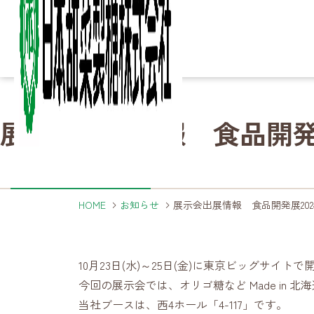
Column
Column
Ir
Ir
Sustainability
Sustainability
展示会出展情報 食品開発
知る・楽しむ
IR情報
サステナビリティ
Business
Business
Product
Product
Company
Company
About
About
詳細ページへ
詳細ページへ
詳細ページへ
こ
砂
家
製
決
サ
ご
事業内容
製品
企業情報
日本甜菜製糖について
HOME
お知らせ
展示会出展情報 食品開発展20
詳細ページへ
詳細ページへ
詳細ページへ
詳細ページへ
10月23日(水)～25日(金)に東京ビッグサイト
今回の展示会では、オリゴ糖など Made in 
製
海
農
事
当社ブースは、西4ホール「4-117」です。