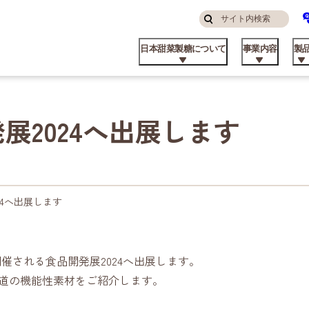
サ
検
イ
索
日本甜菜製糖について
事業内容
製
す
ト
る
内
検
索
展2024へ出展します
んなところにニッテン
糖・食品事業
庭用
品コラム
算ハイライト
ステナビリティ方針
挨拶
私たちの強み
飼料事業
業務用
てん菜のこと
株主・投資家の皆様へ
マテリアリティと推進体制
パーパス
24へ出展します
で開催される食品開発展2024へ出展します。
北海道の機能性素材をご紹介します。
品ができるまで
外事業
業資材製品
業所
ビート資料館
不動産事業
日甜アグリーン戦略