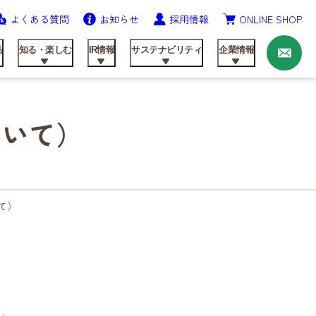
よくある質問
お知らせ
採用情報
ONLINE SHOP
お
問
い
品
知る・楽しむ
IR情報
サステナビリティ
企業情報
合
わ
せ
ついて）
ニッテンの歩み
農業資材事業
飼料製品
レシピ
IRライブラリ
健康経営の推進
会社概要
て）
研究開発
動画ライブラリー