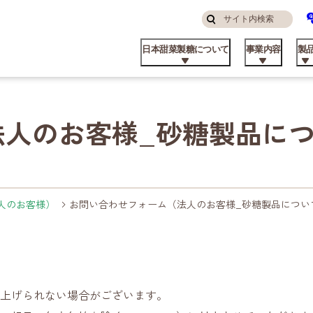
サ
検
イ
索
日本甜菜製糖について
事業内容
製
す
ト
る
内
検
索
法人のお客様_砂糖製品に
んなところにニッテン
糖・食品事業
庭用
品コラム
算ハイライト
ステナビリティ方針
挨拶
私たちの強み
飼料事業
業務用
てん菜のこと
株主・投資家の皆様へ
マテリアリティと推進体制
パーパス
人のお客様）
お問い合わせフォーム（法人のお客様_砂糖製品につい
上げられない場合がございます。
品ができるまで
外事業
業資材製品
業所
ビート資料館
不動産事業
日甜アグリーン戦略