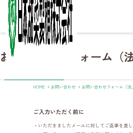
Column
Column
Ir
Ir
Sustainability
Sustainability
お問い合わせフォーム（
知る・楽しむ
IR情報
サステナビリティ
Business
Business
Product
Product
Company
Company
About
About
詳細ページへ
詳細ページへ
詳細ページへ
こ
砂
家
製
決
サ
ご
事業内容
製品
企業情報
日本甜菜製糖について
HOME
お問い合わせ
お問い合わせフォーム（法
詳細ページへ
詳細ページへ
詳細ページへ
詳細ページへ
ご入力いただく前に
いただきましたメールに対してご返事を差し
製
海
農
事