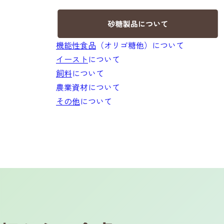
機能性食品
（オリゴ糖他）について
イースト
について
飼料
について
農業資材について
その他
について