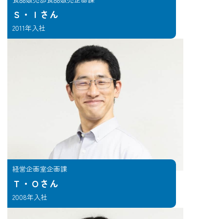
Ｓ・Ｉさん
2011年入社
経営企画室企画課
Ｔ・Ｏさん
2008年入社