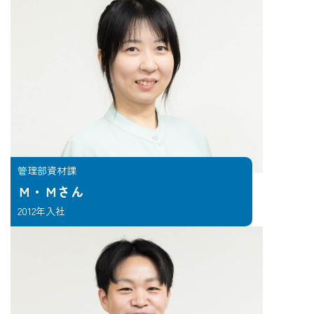
管理部資材課
Ｍ・Ｍさん
2012年入社