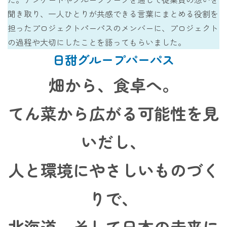
事業所一覧
聞き取り、一人ひとりが共感できる言葉にまとめる役割を
担ったプロジェクトパーパスのメンバーに、プロジェクト
北海道での暮らし
の過程や大切にしたことを語ってもらいました。
社内制度
日甜グループパーパス
キャリア形成（教育研修等）
畑から、食卓へ。
てん菜から広がる可能性を見
新卒採用
キャリア採用
いだし、
人と環境にやさしいものづく
りで、
北海道、そして日本の未来に