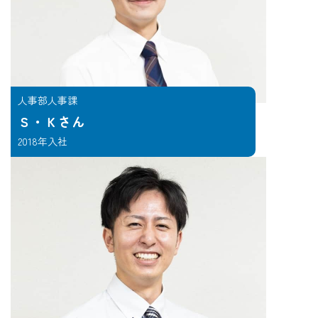
人事部人事課
Ｓ・Ｋさん
2018年入社