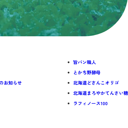
旨パン職人
とかち野酵母
のお知らせ
北海道どさんこオリゴ
北海道まろやかてんさい糖
ラフィノース100