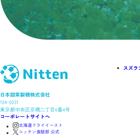
スズラ
日本甜菜製糖株式会社
104-0031
東京都中央区京橋二丁目6番4号
コーポレートサイトへ
北海道ドライイースト
ニッテン食販部 公式