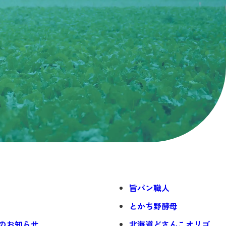
旨パン職人
とかち野酵母
のお知らせ
北海道どさんこオリゴ