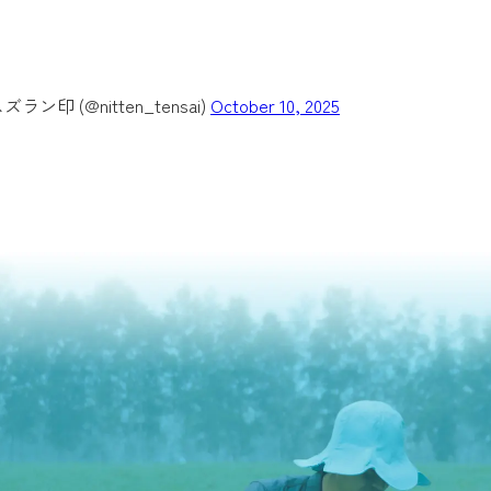
(@nitten_tensai)
October 10, 2025